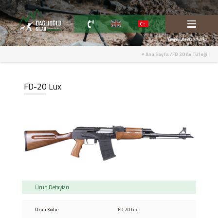
"Çeliğe ruh veren marka"
Ana Sayfa
/
FD 20 Av Tüfeği
FD-20 Lux
Ürün Detayları
Ürün Kodu:
FD-20 Lux