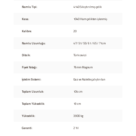
Namlu Tipi:
4140 Sıkıştırılmış çelik
Kasa:
1040 Ham çelikten işlenmiş
Kalibre:
20
Namlu Uzunluğu:
47/ 51/ 55/ 61 / 65 / 71cm
Dibcik:
Türk cevizi
Fişek Yatağı:
76mm Magnum
İşletim Sistemi:
Gaz ve Ataletle çalıştırılan
Toplam Uzunluk:
104 cm
Toplam Yükseklik:
19 cm
Yükseklik:
3.900 kg
Garanti:
2 Yıl